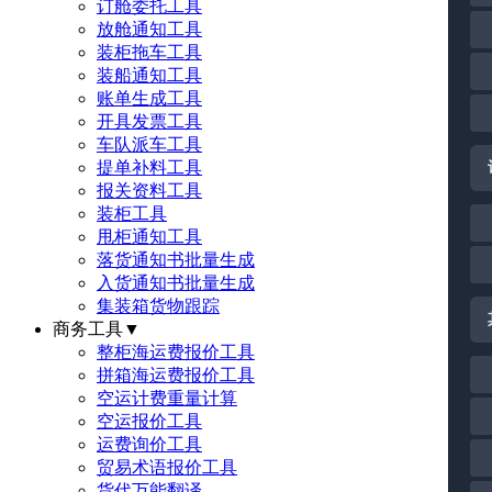
订舱委托工具
放舱通知工具
装柜拖车工具
装船通知工具
账单生成工具
开具发票工具
车队派车工具
提单补料工具
报关资料工具
装柜工具
甩柜通知工具
落货通知书批量生成
入货通知书批量生成
集装箱货物跟踪
商务工具
▼
整柜海运费报价工具
拼箱海运费报价工具
空运计费重量计算
空运报价工具
运费询价工具
贸易术语报价工具
货代万能翻译