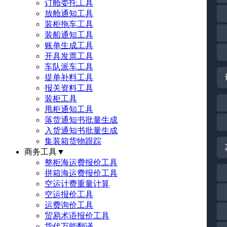
订舱委托工具
放舱通知工具
装柜拖车工具
装船通知工具
账单生成工具
开具发票工具
车队派车工具
提单补料工具
报关资料工具
装柜工具
甩柜通知工具
落货通知书批量生成
入货通知书批量生成
集装箱货物跟踪
商务工具
▼
整柜海运费报价工具
拼箱海运费报价工具
空运计费重量计算
空运报价工具
运费询价工具
贸易术语报价工具
货代万能翻译