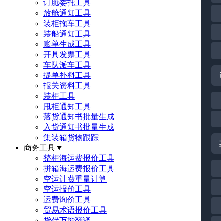
订舱委托工具
放舱通知工具
装柜拖车工具
装船通知工具
账单生成工具
开具发票工具
车队派车工具
提单补料工具
报关资料工具
装柜工具
甩柜通知工具
落货通知书批量生成
入货通知书批量生成
集装箱货物跟踪
商务工具
▼
整柜海运费报价工具
拼箱海运费报价工具
空运计费重量计算
空运报价工具
运费询价工具
贸易术语报价工具
货代万能翻译