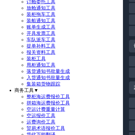
订舱委托工具
放舱通知工具
装柜拖车工具
装船通知工具
账单生成工具
开具发票工具
车队派车工具
提单补料工具
报关资料工具
装柜工具
甩柜通知工具
落货通知书批量生成
入货通知书批量生成
集装箱货物跟踪
商务工具
▼
整柜海运费报价工具
拼箱海运费报价工具
空运计费重量计算
空运报价工具
运费询价工具
贸易术语报价工具
货代万能翻译