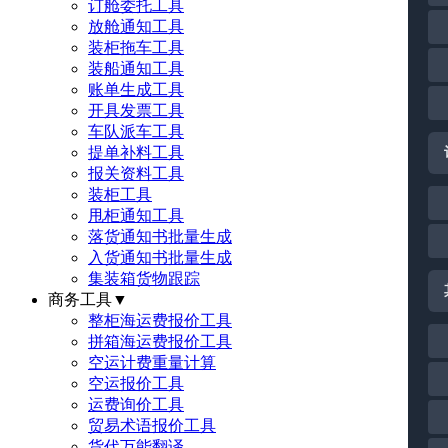
订舱委托工具
放舱通知工具
装柜拖车工具
装船通知工具
账单生成工具
开具发票工具
车队派车工具
提单补料工具
报关资料工具
装柜工具
甩柜通知工具
落货通知书批量生成
入货通知书批量生成
集装箱货物跟踪
商务工具
▼
整柜海运费报价工具
拼箱海运费报价工具
空运计费重量计算
空运报价工具
运费询价工具
贸易术语报价工具
货代万能翻译