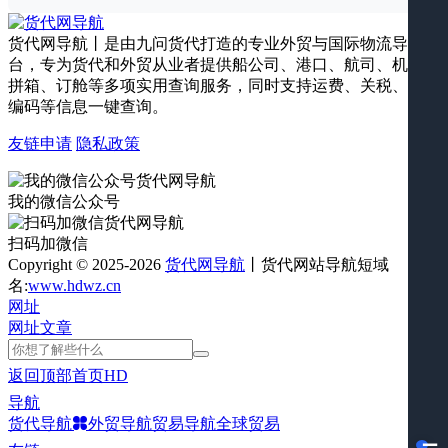
货代网导航丨是由九问货代打造的专业外贸与国际物流导航平
台，专为货代和外贸从业者提供船公司、港口、航司、机场、
拼箱、订舱等多项实用查询服务，同时支持运费、关税、海关
编码等信息一键查询。
友链申请
隐私政策
我的微信公众号
扫码加微信
Copyright © 2025-2026
货代网导航
丨货代网站导航短域
名:
www.hdwz.cn
网址
网址
文章
返回顶部
首页
HD
导航
货代导航
外贸导航
贸易导航
全球贸易