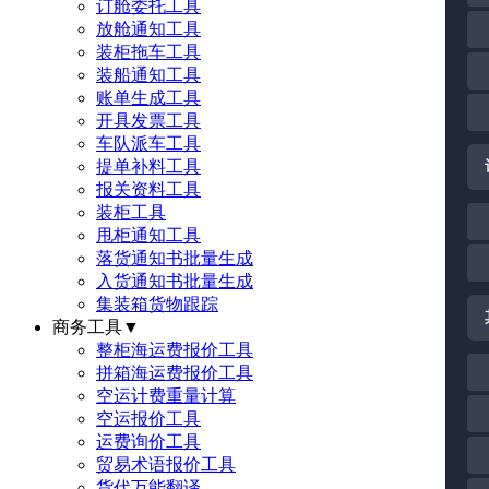
订舱委托工具
放舱通知工具
装柜拖车工具
装船通知工具
账单生成工具
开具发票工具
车队派车工具
提单补料工具
报关资料工具
装柜工具
甩柜通知工具
落货通知书批量生成
入货通知书批量生成
集装箱货物跟踪
商务工具
▼
整柜海运费报价工具
拼箱海运费报价工具
空运计费重量计算
空运报价工具
运费询价工具
贸易术语报价工具
货代万能翻译