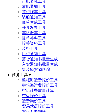
订舱委托工具
放舱通知工具
装柜拖车工具
装船通知工具
账单生成工具
开具发票工具
车队派车工具
提单补料工具
报关资料工具
装柜工具
甩柜通知工具
落货通知书批量生成
入货通知书批量生成
集装箱货物跟踪
商务工具
▼
整柜海运费报价工具
拼箱海运费报价工具
空运计费重量计算
空运报价工具
运费询价工具
贸易术语报价工具
货代万能翻译