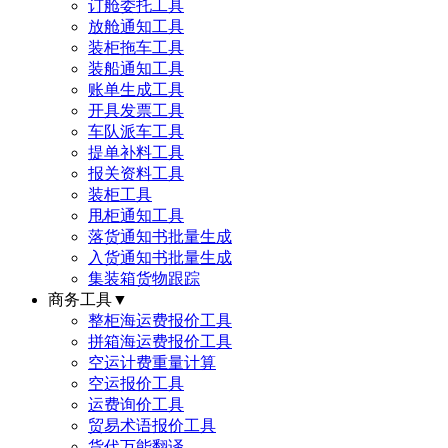
订舱委托工具
放舱通知工具
装柜拖车工具
装船通知工具
账单生成工具
开具发票工具
车队派车工具
提单补料工具
报关资料工具
装柜工具
甩柜通知工具
落货通知书批量生成
入货通知书批量生成
集装箱货物跟踪
商务工具
▼
整柜海运费报价工具
拼箱海运费报价工具
空运计费重量计算
空运报价工具
运费询价工具
贸易术语报价工具
货代万能翻译