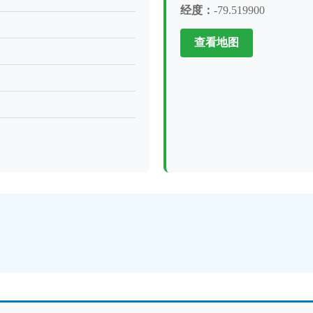
经度：
-79.519900
查看地图