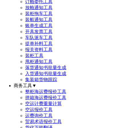
订舱委托工具
放舱通知工具
装柜拖车工具
装船通知工具
账单生成工具
开具发票工具
车队派车工具
提单补料工具
报关资料工具
装柜工具
甩柜通知工具
落货通知书批量生成
入货通知书批量生成
集装箱货物跟踪
商务工具
▼
整柜海运费报价工具
拼箱海运费报价工具
空运计费重量计算
空运报价工具
运费询价工具
贸易术语报价工具
货代万能翻译