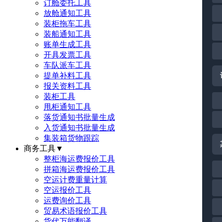
订舱委托工具
放舱通知工具
装柜拖车工具
装船通知工具
账单生成工具
开具发票工具
车队派车工具
提单补料工具
报关资料工具
装柜工具
甩柜通知工具
落货通知书批量生成
入货通知书批量生成
集装箱货物跟踪
商务工具
▼
整柜海运费报价工具
拼箱海运费报价工具
空运计费重量计算
空运报价工具
运费询价工具
贸易术语报价工具
货代万能翻译