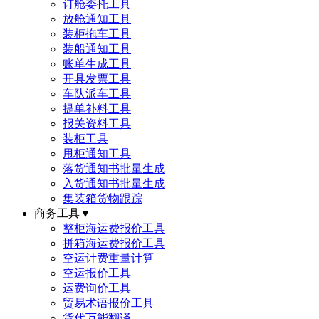
订舱委托工具
放舱通知工具
装柜拖车工具
装船通知工具
账单生成工具
开具发票工具
车队派车工具
提单补料工具
报关资料工具
装柜工具
甩柜通知工具
落货通知书批量生成
入货通知书批量生成
集装箱货物跟踪
商务工具
▼
整柜海运费报价工具
拼箱海运费报价工具
空运计费重量计算
空运报价工具
运费询价工具
贸易术语报价工具
货代万能翻译