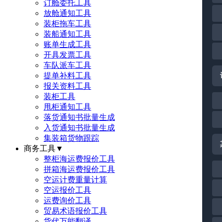
订舱委托工具
放舱通知工具
装柜拖车工具
装船通知工具
账单生成工具
开具发票工具
车队派车工具
提单补料工具
报关资料工具
装柜工具
甩柜通知工具
落货通知书批量生成
入货通知书批量生成
集装箱货物跟踪
商务工具
▼
整柜海运费报价工具
拼箱海运费报价工具
空运计费重量计算
空运报价工具
运费询价工具
贸易术语报价工具
货代万能翻译