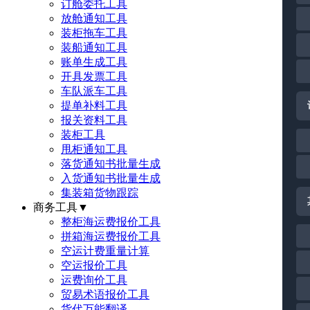
订舱委托工具
放舱通知工具
装柜拖车工具
装船通知工具
账单生成工具
开具发票工具
车队派车工具
提单补料工具
报关资料工具
装柜工具
甩柜通知工具
落货通知书批量生成
入货通知书批量生成
集装箱货物跟踪
商务工具
▼
整柜海运费报价工具
拼箱海运费报价工具
空运计费重量计算
空运报价工具
运费询价工具
贸易术语报价工具
货代万能翻译