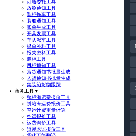
订舱委托工具
放舱通知工具
装柜拖车工具
装船通知工具
账单生成工具
开具发票工具
车队派车工具
提单补料工具
报关资料工具
装柜工具
甩柜通知工具
落货通知书批量生成
入货通知书批量生成
集装箱货物跟踪
商务工具
▼
整柜海运费报价工具
拼箱海运费报价工具
空运计费重量计算
空运报价工具
运费询价工具
贸易术语报价工具
货代万能翻译