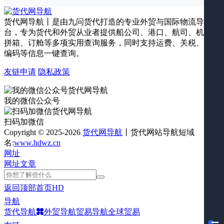
货代网导航丨是由九问货代打造的专业外贸与国际物流导航平
台，专为货代和外贸从业者提供船公司、港口、航司、机场、
拼箱、订舱等多项实用查询服务，同时支持运费、关税、海关
编码等信息一键查询。
友链申请
隐私政策
我的微信公众号
扫码加微信
Copyright © 2025-2026
货代网导航
丨货代网站导航短域
名:
www.hdwz.cn
网址
网址
文章
返回顶部
首页
HD
导航
货代导航
外贸导航
贸易导航
全球贸易