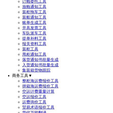
订舱委托工具
放舱通知工具
装柜拖车工具
装船通知工具
账单生成工具
开具发票工具
车队派车工具
提单补料工具
报关资料工具
装柜工具
甩柜通知工具
落货通知书批量生成
入货通知书批量生成
集装箱货物跟踪
商务工具
▼
整柜海运费报价工具
拼箱海运费报价工具
空运计费重量计算
空运报价工具
运费询价工具
贸易术语报价工具
货代万能翻译