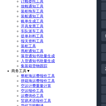
订舱委托工具
放舱通知工具
装柜拖车工具
装船通知工具
账单生成工具
开具发票工具
车队派车工具
提单补料工具
报关资料工具
装柜工具
甩柜通知工具
落货通知书批量生成
入货通知书批量生成
集装箱货物跟踪
商务工具
▼
整柜海运费报价工具
拼箱海运费报价工具
空运计费重量计算
空运报价工具
运费询价工具
贸易术语报价工具
货代万能翻译