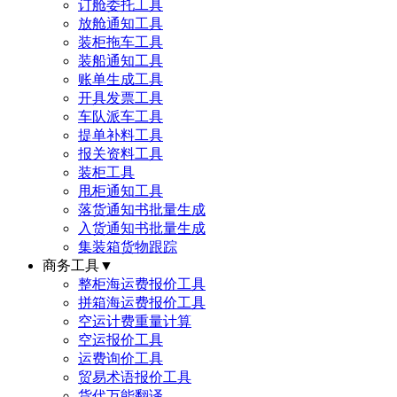
订舱委托工具
放舱通知工具
装柜拖车工具
装船通知工具
账单生成工具
开具发票工具
车队派车工具
提单补料工具
报关资料工具
装柜工具
甩柜通知工具
落货通知书批量生成
入货通知书批量生成
集装箱货物跟踪
商务工具
▼
整柜海运费报价工具
拼箱海运费报价工具
空运计费重量计算
空运报价工具
运费询价工具
贸易术语报价工具
货代万能翻译