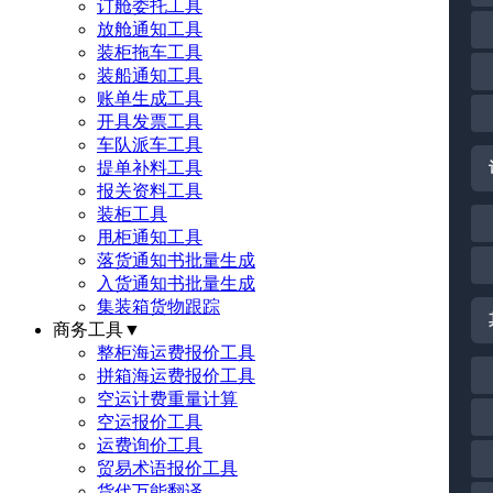
订舱委托工具
放舱通知工具
装柜拖车工具
装船通知工具
账单生成工具
开具发票工具
车队派车工具
提单补料工具
报关资料工具
装柜工具
甩柜通知工具
落货通知书批量生成
入货通知书批量生成
集装箱货物跟踪
商务工具
▼
整柜海运费报价工具
拼箱海运费报价工具
空运计费重量计算
空运报价工具
运费询价工具
贸易术语报价工具
货代万能翻译