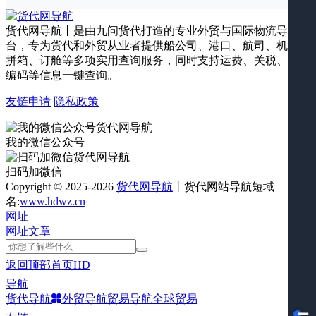
货代网导航丨是由九问货代打造的专业外贸与国际物流导航平
台，专为货代和外贸从业者提供船公司、港口、航司、机场、
拼箱、订舱等多项实用查询服务，同时支持运费、关税、海关
编码等信息一键查询。
友链申请
隐私政策
我的微信公众号
扫码加微信
Copyright © 2025-2026
货代网导航
丨货代网站导航短域
名:
www.hdwz.cn
网址
网址
文章
返回顶部
首页
HD
导航
货代导航
外贸导航
贸易导航
全球贸易