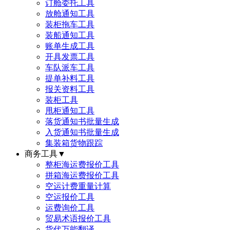
订舱委托工具
放舱通知工具
装柜拖车工具
装船通知工具
账单生成工具
开具发票工具
车队派车工具
提单补料工具
报关资料工具
装柜工具
甩柜通知工具
落货通知书批量生成
入货通知书批量生成
集装箱货物跟踪
商务工具
▼
整柜海运费报价工具
拼箱海运费报价工具
空运计费重量计算
空运报价工具
运费询价工具
贸易术语报价工具
货代万能翻译