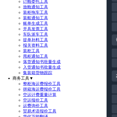
订舱委托工具
放舱通知工具
装柜拖车工具
装船通知工具
账单生成工具
开具发票工具
车队派车工具
提单补料工具
报关资料工具
装柜工具
甩柜通知工具
落货通知书批量生成
入货通知书批量生成
集装箱货物跟踪
商务工具
▼
整柜海运费报价工具
拼箱海运费报价工具
空运计费重量计算
空运报价工具
运费询价工具
贸易术语报价工具
货代万能翻译