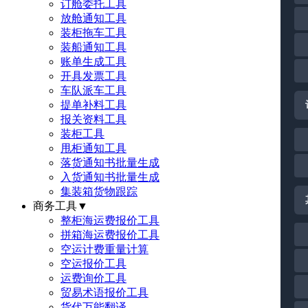
订舱委托工具
放舱通知工具
装柜拖车工具
装船通知工具
账单生成工具
开具发票工具
车队派车工具
提单补料工具
报关资料工具
装柜工具
甩柜通知工具
落货通知书批量生成
入货通知书批量生成
集装箱货物跟踪
商务工具
▼
整柜海运费报价工具
拼箱海运费报价工具
空运计费重量计算
空运报价工具
运费询价工具
贸易术语报价工具
货代万能翻译