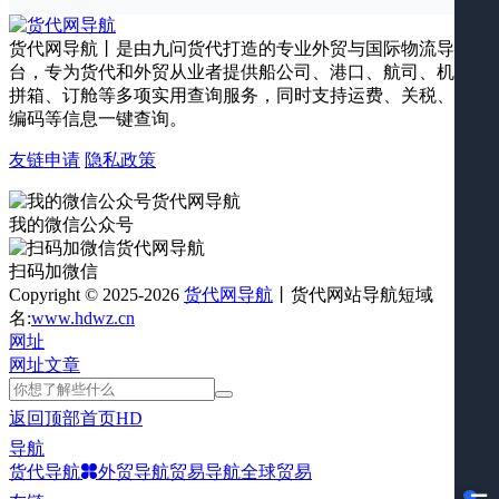
货代网导航丨是由九问货代打造的专业外贸与国际物流导航平
台，专为货代和外贸从业者提供船公司、港口、航司、机场、
拼箱、订舱等多项实用查询服务，同时支持运费、关税、海关
编码等信息一键查询。
友链申请
隐私政策
我的微信公众号
扫码加微信
Copyright © 2025-2026
货代网导航
丨货代网站导航短域
名:
www.hdwz.cn
网址
网址
文章
返回顶部
首页
HD
导航
货代导航
外贸导航
贸易导航
全球贸易