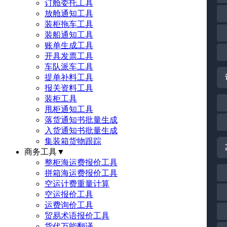
订舱委托工具
放舱通知工具
装柜拖车工具
装船通知工具
账单生成工具
开具发票工具
车队派车工具
提单补料工具
报关资料工具
装柜工具
甩柜通知工具
落货通知书批量生成
入货通知书批量生成
集装箱货物跟踪
商务工具
▼
整柜海运费报价工具
拼箱海运费报价工具
空运计费重量计算
空运报价工具
运费询价工具
贸易术语报价工具
货代万能翻译