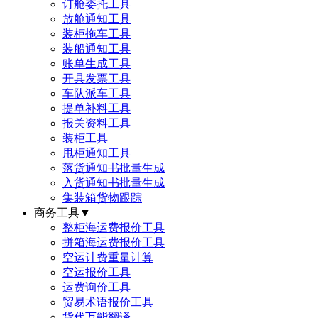
订舱委托工具
放舱通知工具
装柜拖车工具
装船通知工具
账单生成工具
开具发票工具
车队派车工具
提单补料工具
报关资料工具
装柜工具
甩柜通知工具
落货通知书批量生成
入货通知书批量生成
集装箱货物跟踪
商务工具
▼
整柜海运费报价工具
拼箱海运费报价工具
空运计费重量计算
空运报价工具
运费询价工具
贸易术语报价工具
货代万能翻译