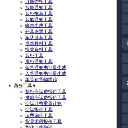
订舱委托工具
放舱通知工具
装柜拖车工具
装船通知工具
账单生成工具
开具发票工具
车队派车工具
提单补料工具
报关资料工具
装柜工具
甩柜通知工具
落货通知书批量生成
入货通知书批量生成
集装箱货物跟踪
商务工具
▼
整柜海运费报价工具
拼箱海运费报价工具
空运计费重量计算
空运报价工具
运费询价工具
贸易术语报价工具
货代万能翻译