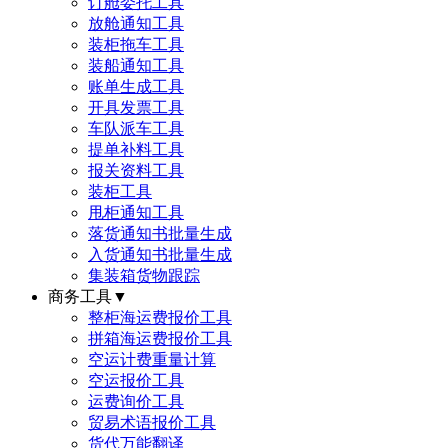
订舱委托工具
放舱通知工具
装柜拖车工具
装船通知工具
账单生成工具
开具发票工具
车队派车工具
提单补料工具
报关资料工具
装柜工具
甩柜通知工具
落货通知书批量生成
入货通知书批量生成
集装箱货物跟踪
商务工具
▼
整柜海运费报价工具
拼箱海运费报价工具
空运计费重量计算
空运报价工具
运费询价工具
贸易术语报价工具
货代万能翻译