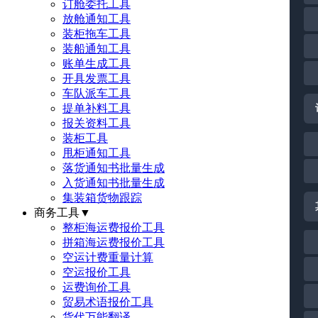
订舱委托工具
放舱通知工具
装柜拖车工具
装船通知工具
账单生成工具
开具发票工具
车队派车工具
提单补料工具
报关资料工具
装柜工具
甩柜通知工具
落货通知书批量生成
入货通知书批量生成
集装箱货物跟踪
商务工具
▼
整柜海运费报价工具
拼箱海运费报价工具
空运计费重量计算
空运报价工具
运费询价工具
贸易术语报价工具
货代万能翻译