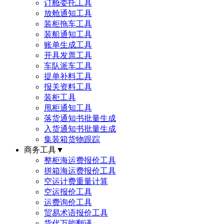
订舱委托工具
放舱通知工具
装柜拖车工具
装船通知工具
账单生成工具
开具发票工具
车队派车工具
提单补料工具
报关资料工具
装柜工具
甩柜通知工具
落货通知书批量生成
入货通知书批量生成
集装箱货物跟踪
商务工具
▼
整柜海运费报价工具
拼箱海运费报价工具
空运计费重量计算
空运报价工具
运费询价工具
贸易术语报价工具
货代万能翻译