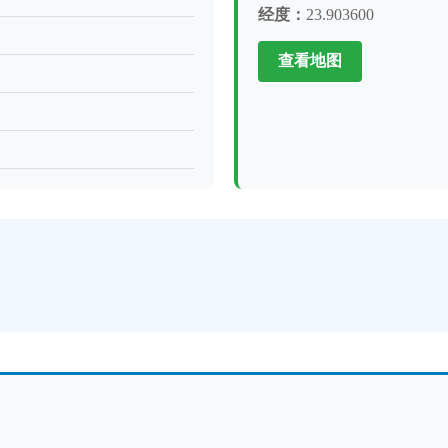
经度：
23.903600
查看地图