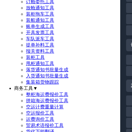
订舱委托工具
放舱通知工具
装柜拖车工具
装船通知工具
账单生成工具
开具发票工具
车队派车工具
提单补料工具
报关资料工具
装柜工具
甩柜通知工具
落货通知书批量生成
入货通知书批量生成
集装箱货物跟踪
商务工具
▼
整柜海运费报价工具
拼箱海运费报价工具
空运计费重量计算
空运报价工具
运费询价工具
贸易术语报价工具
货代万能翻译