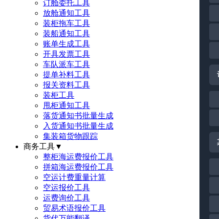
订舱委托工具
放舱通知工具
装柜拖车工具
装船通知工具
账单生成工具
开具发票工具
车队派车工具
提单补料工具
报关资料工具
装柜工具
甩柜通知工具
落货通知书批量生成
入货通知书批量生成
集装箱货物跟踪
商务工具
▼
整柜海运费报价工具
拼箱海运费报价工具
空运计费重量计算
空运报价工具
运费询价工具
贸易术语报价工具
货代万能翻译