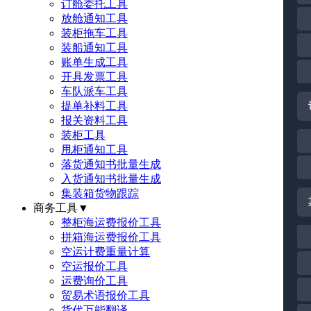
订舱委托工具
放舱通知工具
装柜拖车工具
装船通知工具
账单生成工具
开具发票工具
车队派车工具
提单补料工具
报关资料工具
装柜工具
甩柜通知工具
落货通知书批量生成
入货通知书批量生成
集装箱货物跟踪
商务工具
▼
整柜海运费报价工具
拼箱海运费报价工具
空运计费重量计算
空运报价工具
运费询价工具
贸易术语报价工具
货代万能翻译