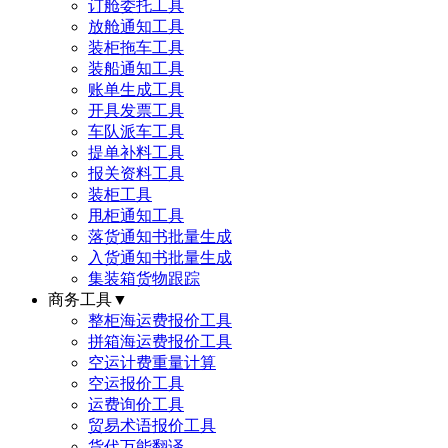
订舱委托工具
放舱通知工具
装柜拖车工具
装船通知工具
账单生成工具
开具发票工具
车队派车工具
提单补料工具
报关资料工具
装柜工具
甩柜通知工具
落货通知书批量生成
入货通知书批量生成
集装箱货物跟踪
商务工具
▼
整柜海运费报价工具
拼箱海运费报价工具
空运计费重量计算
空运报价工具
运费询价工具
贸易术语报价工具
货代万能翻译