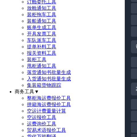
订舱委托工具
放舱通知工具
装柜拖车工具
装船通知工具
账单生成工具
开具发票工具
车队派车工具
提单补料工具
报关资料工具
装柜工具
甩柜通知工具
落货通知书批量生成
入货通知书批量生成
集装箱货物跟踪
商务工具
▼
整柜海运费报价工具
拼箱海运费报价工具
空运计费重量计算
空运报价工具
运费询价工具
贸易术语报价工具
货代万能翻译