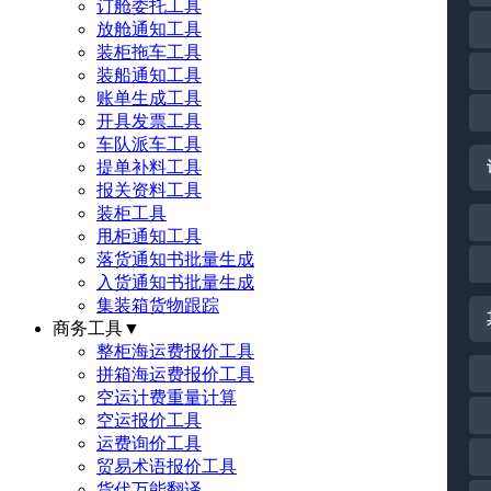
订舱委托工具
放舱通知工具
装柜拖车工具
装船通知工具
账单生成工具
开具发票工具
车队派车工具
提单补料工具
报关资料工具
装柜工具
甩柜通知工具
落货通知书批量生成
入货通知书批量生成
集装箱货物跟踪
商务工具
▼
整柜海运费报价工具
拼箱海运费报价工具
空运计费重量计算
空运报价工具
运费询价工具
贸易术语报价工具
货代万能翻译