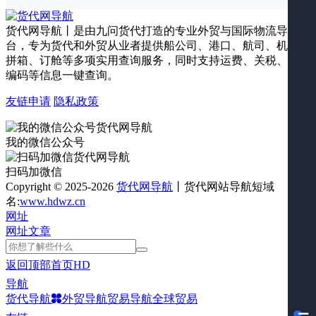
货代网导航丨是由九问货代打造的专业外贸与国际物流导航平
台，专为货代和外贸从业者提供船公司、港口、航司、机场、
拼箱、订舱等多项实用查询服务，同时支持运费、关税、海关
编码等信息一键查询。
友链申请
隐私政策
我的微信公众号
扫码加微信
Copyright © 2025-2026
货代网导航
丨货代网站导航短域
名:
www.hdwz.cn
网址
网址
文章
返回顶部
首页
HD
导航
货代导航
外贸导航
贸易导航
全球贸易