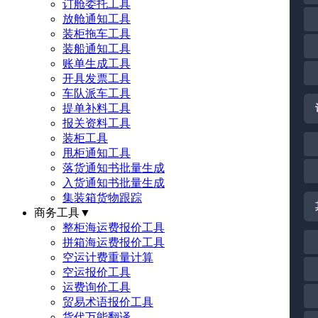
订舱委托工具
放舱通知工具
装柜拖车工具
装船通知工具
账单生成工具
开具发票工具
车队派车工具
提单补料工具
报关资料工具
装柜工具
甩柜通知工具
落货通知书批量生成
入货通知书批量生成
集装箱货物跟踪
商务工具
▼
整柜海运费报价工具
拼箱海运费报价工具
空运计费重量计算
空运报价工具
运费询价工具
贸易术语报价工具
货代万能翻译