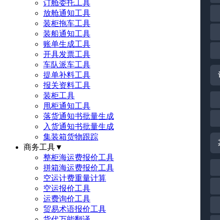
订舱委托工具
放舱通知工具
装柜拖车工具
装船通知工具
账单生成工具
开具发票工具
车队派车工具
提单补料工具
报关资料工具
装柜工具
甩柜通知工具
落货通知书批量生成
入货通知书批量生成
集装箱货物跟踪
商务工具
▼
整柜海运费报价工具
拼箱海运费报价工具
空运计费重量计算
空运报价工具
运费询价工具
贸易术语报价工具
货代万能翻译