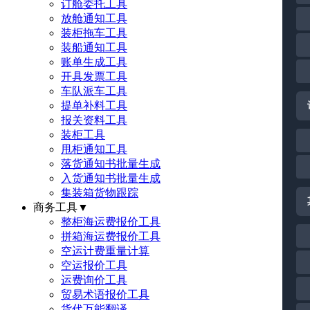
订舱委托工具
放舱通知工具
装柜拖车工具
装船通知工具
账单生成工具
开具发票工具
车队派车工具
提单补料工具
报关资料工具
装柜工具
甩柜通知工具
落货通知书批量生成
入货通知书批量生成
集装箱货物跟踪
商务工具
▼
整柜海运费报价工具
拼箱海运费报价工具
空运计费重量计算
空运报价工具
运费询价工具
贸易术语报价工具
货代万能翻译