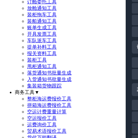
订舱委托工具
放舱通知工具
装柜拖车工具
装船通知工具
账单生成工具
开具发票工具
车队派车工具
提单补料工具
报关资料工具
装柜工具
甩柜通知工具
落货通知书批量生成
入货通知书批量生成
集装箱货物跟踪
商务工具
▼
整柜海运费报价工具
拼箱海运费报价工具
空运计费重量计算
空运报价工具
运费询价工具
贸易术语报价工具
货代万能翻译