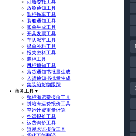
订舱委托工具
放舱通知工具
装柜拖车工具
装船通知工具
账单生成工具
开具发票工具
车队派车工具
提单补料工具
报关资料工具
装柜工具
甩柜通知工具
落货通知书批量生成
入货通知书批量生成
集装箱货物跟踪
商务工具
▼
整柜海运费报价工具
拼箱海运费报价工具
空运计费重量计算
空运报价工具
运费询价工具
贸易术语报价工具
货代万能翻译