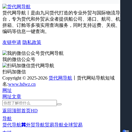
货代网导航丨是由九问货代打造的专业外贸与国际物流导航平
台，专为货代和外贸从业者提供船公司、港口、航司、机场、
拼箱、订舱等多项实用查询服务，同时支持运费、关税、海关
编码等信息一键查询。
友链申请
隐私政策
我的微信公众号
扫码加微信
Copyright © 2025-2026
货代网导航
丨货代网站导航短域
名:
www.hdwz.cn
网址
网址
文章
返回顶部
首页
HD
导航
货代导航
外贸导航
贸易导航
全球贸易