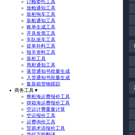
订舱委托工具
放舱通知工具
装柜拖车工具
装船通知工具
账单生成工具
开具发票工具
车队派车工具
提单补料工具
报关资料工具
装柜工具
甩柜通知工具
落货通知书批量生成
入货通知书批量生成
集装箱货物跟踪
商务工具
▼
整柜海运费报价工具
拼箱海运费报价工具
空运计费重量计算
空运报价工具
运费询价工具
贸易术语报价工具
货代万能翻译