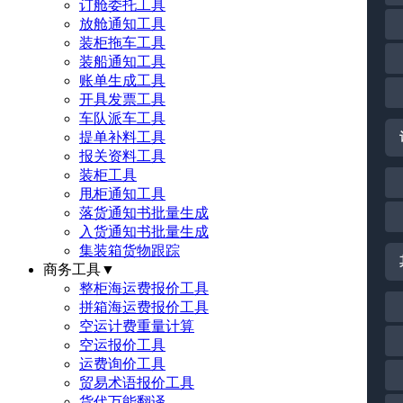
订舱委托工具
放舱通知工具
装柜拖车工具
装船通知工具
账单生成工具
开具发票工具
车队派车工具
提单补料工具
报关资料工具
装柜工具
甩柜通知工具
落货通知书批量生成
入货通知书批量生成
集装箱货物跟踪
商务工具
▼
整柜海运费报价工具
拼箱海运费报价工具
空运计费重量计算
空运报价工具
运费询价工具
贸易术语报价工具
货代万能翻译