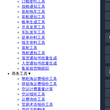
订舱委托工具
放舱通知工具
装柜拖车工具
装船通知工具
账单生成工具
开具发票工具
车队派车工具
提单补料工具
报关资料工具
装柜工具
甩柜通知工具
落货通知书批量生成
入货通知书批量生成
集装箱货物跟踪
商务工具
▼
整柜海运费报价工具
拼箱海运费报价工具
空运计费重量计算
空运报价工具
运费询价工具
贸易术语报价工具
货代万能翻译