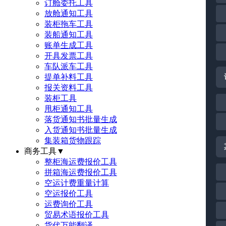
订舱委托工具
放舱通知工具
装柜拖车工具
装船通知工具
账单生成工具
开具发票工具
车队派车工具
提单补料工具
报关资料工具
装柜工具
甩柜通知工具
落货通知书批量生成
入货通知书批量生成
集装箱货物跟踪
商务工具
▼
整柜海运费报价工具
拼箱海运费报价工具
空运计费重量计算
空运报价工具
运费询价工具
贸易术语报价工具
货代万能翻译