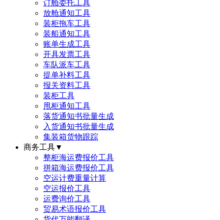
订舱委托工具
放舱通知工具
装柜拖车工具
装船通知工具
账单生成工具
开具发票工具
车队派车工具
提单补料工具
报关资料工具
装柜工具
甩柜通知工具
落货通知书批量生成
入货通知书批量生成
集装箱货物跟踪
商务工具
▼
整柜海运费报价工具
拼箱海运费报价工具
空运计费重量计算
空运报价工具
运费询价工具
贸易术语报价工具
货代万能翻译