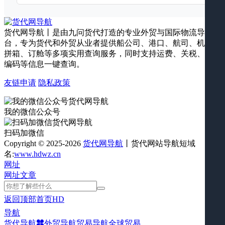
货代网导航丨是由九问货代打造的专业外贸与国际物流导航平
台，专为货代和外贸从业者提供船公司、港口、航司、机场、
拼箱、订舱等多项实用查询服务，同时支持运费、关税、海关
编码等信息一键查询。
友链申请
隐私政策
我的微信公众号
扫码加微信
Copyright © 2025-2026
货代网导航
丨货代网站导航短域
名:
www.hdwz.cn
网址
网址
文章
返回顶部
首页
HD
导航
货代导航
外贸导航
贸易导航
全球贸易