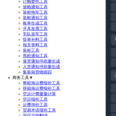
订舱委托工具
放舱通知工具
装柜拖车工具
装船通知工具
账单生成工具
开具发票工具
车队派车工具
提单补料工具
报关资料工具
装柜工具
甩柜通知工具
落货通知书批量生成
入货通知书批量生成
集装箱货物跟踪
商务工具
▼
整柜海运费报价工具
拼箱海运费报价工具
空运计费重量计算
空运报价工具
运费询价工具
贸易术语报价工具
货代万能翻译