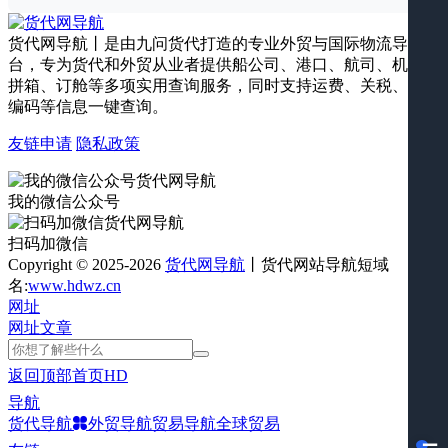
货代网导航丨是由九问货代打造的专业外贸与国际物流导航平
台，专为货代和外贸从业者提供船公司、港口、航司、机场、
拼箱、订舱等多项实用查询服务，同时支持运费、关税、海关
编码等信息一键查询。
友链申请
隐私政策
我的微信公众号
扫码加微信
Copyright © 2025-2026
货代网导航
丨货代网站导航短域
名:
www.hdwz.cn
网址
网址
文章
返回顶部
首页
HD
导航
货代导航
外贸导航
贸易导航
全球贸易