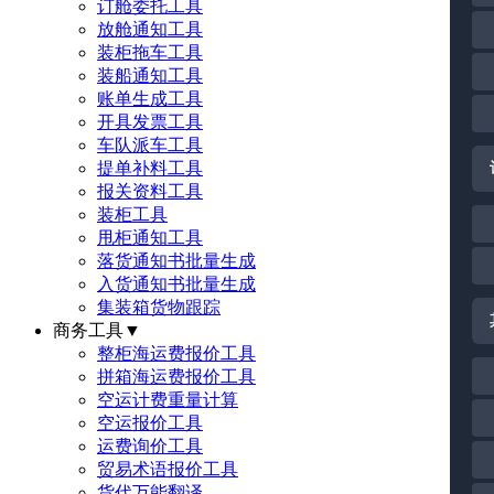
订舱委托工具
放舱通知工具
装柜拖车工具
装船通知工具
账单生成工具
开具发票工具
车队派车工具
提单补料工具
报关资料工具
装柜工具
甩柜通知工具
落货通知书批量生成
入货通知书批量生成
集装箱货物跟踪
商务工具
▼
整柜海运费报价工具
拼箱海运费报价工具
空运计费重量计算
空运报价工具
运费询价工具
贸易术语报价工具
货代万能翻译