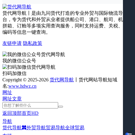
货代网导航丨是由九问货代打造的专业外贸与国际物流导航平
台，专为货代和外贸从业者提供船公司、港口、航司、机场、
拼箱、订舱等多项实用查询服务，同时支持运费、关税、海关
编码等信息一键查询。
友链申请
隐私政策
我的微信公众号
扫码加微信
Copyright © 2025-2026
货代网导航
丨货代网站导航短域
名:
www.hdwz.cn
网址
网址
文章
返回顶部
首页
HD
导航
货代导航
外贸导航
贸易导航
全球贸易