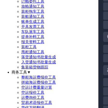
订舱委托工具
放舱通知工具
装柜拖车工具
装船通知工具
账单生成工具
开具发票工具
车队派车工具
提单补料工具
报关资料工具
装柜工具
甩柜通知工具
落货通知书批量生成
入货通知书批量生成
集装箱货物跟踪
商务工具
▼
整柜海运费报价工具
拼箱海运费报价工具
空运计费重量计算
空运报价工具
运费询价工具
贸易术语报价工具
货代万能翻译