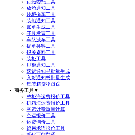
订舱委托工具
放舱通知工具
装柜拖车工具
装船通知工具
账单生成工具
开具发票工具
车队派车工具
提单补料工具
报关资料工具
装柜工具
甩柜通知工具
落货通知书批量生成
入货通知书批量生成
集装箱货物跟踪
商务工具
▼
整柜海运费报价工具
拼箱海运费报价工具
空运计费重量计算
空运报价工具
运费询价工具
贸易术语报价工具
货代万能翻译