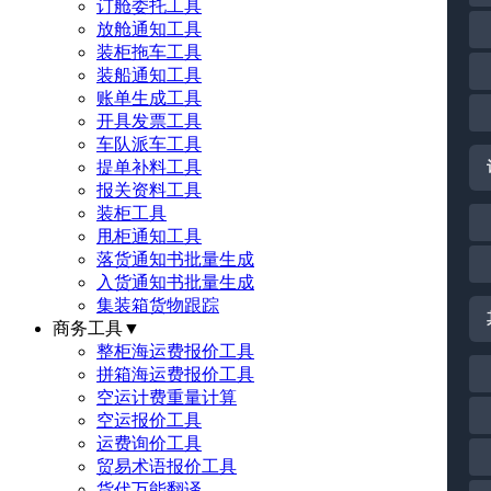
订舱委托工具
放舱通知工具
装柜拖车工具
装船通知工具
账单生成工具
开具发票工具
车队派车工具
提单补料工具
报关资料工具
装柜工具
甩柜通知工具
落货通知书批量生成
入货通知书批量生成
集装箱货物跟踪
商务工具
▼
整柜海运费报价工具
拼箱海运费报价工具
空运计费重量计算
空运报价工具
运费询价工具
贸易术语报价工具
货代万能翻译